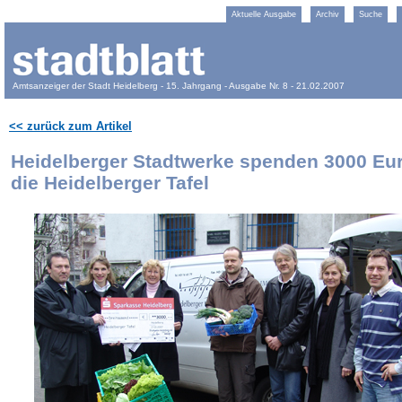
Aktuelle Ausgabe
Archiv
Suche
Amtsanzeiger der Stadt Heidelberg - 15. Jahrgang - Ausgabe Nr. 8 - 21.02.2007
<< zurück zum Artikel
Heidelberger Stadtwerke spenden 3000 Eu
die Heidelberger Tafel