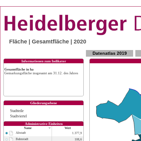
Fläche | Gesamtfläche | 2020
Datenatlas 2019
Informationen zum Indikator
Gesamtfläche in ha
Gemarkungsfläche insgesamt am 31.12. des Jahres
Gliederungsebene
Stadtteile
Stadtviertel
Administrative Einheiten
Name
Wert
Altstadt
1.377,9
Bahnstadt
108,6