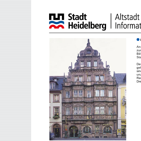
H
An
zu
Bél
Sta
De
ge
sin
unz
Ra
Dre